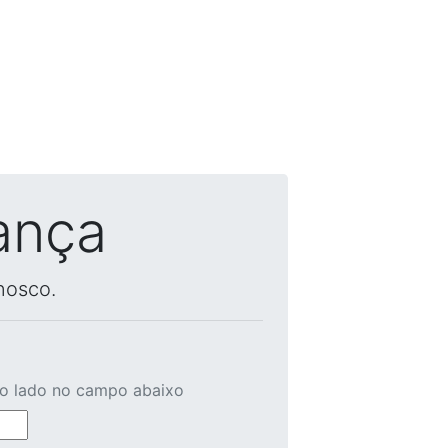
ança
nosco.
ao lado no campo abaixo