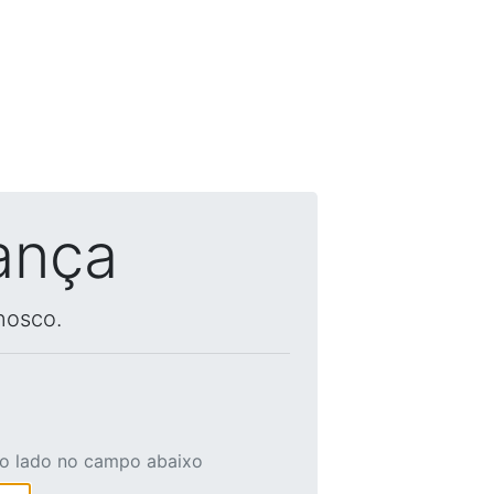
ança
nosco.
ao lado no campo abaixo